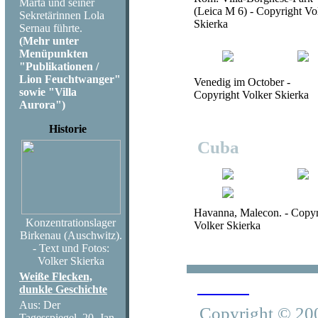
Marta und seiner
(Leica M 6) - Copyright Vo
Sekretärinnen Lola
Skierka
Sernau führte.
(Mehr unter
Menüpunkten
"Publikationen /
Lion Feuchtwanger"
Venedig im October -
sowie "Villa
Copyright Volker Skierka
Aurora")
Historie
Cuba
Havanna, Malecon. - Copyr
Konzentrationslager
Volker Skierka
Birkenau (Auschwitz).
- Text und Fotos:
Volker Skierka
Weiße Flecken,
Zurück
dunkle Geschichte
Aus: Der
Copyright © 200
Tagesspiegel, 20. Jan.