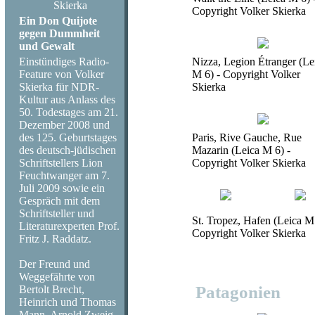
Skierka
Copyright Volker Skierka
Ein Don Quijote
gegen Dummheit
und Gewalt
Einstündiges Radio-
Nizza, Legion Étranger (Le
Feature von Volker
M 6) - Copyright Volker
Skierka für NDR-
Skierka
Kultur aus Anlass des
50. Todestages am 21.
Dezember 2008 und
des 125. Geburtstages
Paris, Rive Gauche, Rue
des deutsch-jüdischen
Mazarin (Leica M 6) -
Schriftstellers Lion
Copyright Volker Skierka
Feuchtwanger am 7.
Juli 2009 sowie ein
Gespräch mit dem
Schriftsteller und
St. Tropez, Hafen (Leica M 
Literaturexperten Prof.
Copyright Volker Skierka
Fritz J. Raddatz.
Der Freund und
Weggefährte von
Patagonien
Bertolt Brecht,
Heinrich und Thomas
Mann, Arnold Zweig