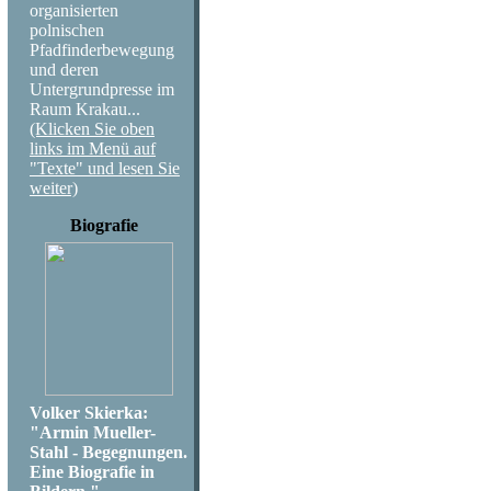
organisierten
polnischen
Pfadfinderbewegung
und deren
Untergrundpresse im
Raum Krakau...
(Klicken Sie oben
links im Menü auf
"Texte" und lesen Sie
weiter)
Biografie
Volker Skierka:
"Armin Mueller-
Stahl - Begegnungen.
Eine Biografie in