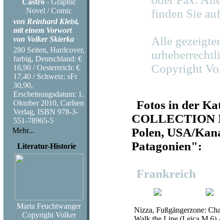
Castro
- Graphic
Novel / Comic
finden Sie auf
von Reinhard Kleist,
mit einem Vorwort
Alle gezeigte
von Volker Skierka
280 Seiten, Hardcover,
urheberrechtli
farbig, Deutschland: €
Copyright Vo
16,90 / Oesterreich: €
17,40 / Schweiz: sFr
30,90,
Erscheinungsdatum: 1.
Fotos in der K
Oktober 2010, Carlsen
Verlag, ISBN 978-3-
COLLECTION II :
551-78965-5
Polen, USA/Kan
Mehr...
Patagonien":
Literatur-Historie
Frankreich
Marta Feuchtwanger
Nizza, Fußgängerzone: Cha
Copyright Volker
Walk the Line (Leica M 6) 