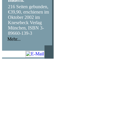
Bildern."
216 Seiten gebunden,
€39,90, erschienen im
Oktober 2002 im
Knesebeck Verlag
München, ISBN 3-
89660-139-3
Mehr...