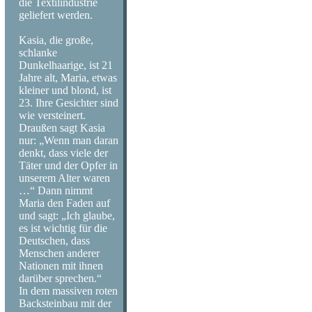
die Textilindustrie
geliefert werden.
Kasia, die große,
schlanke
Dunkelhaarige, ist 21
Jahre alt, Maria, etwas
kleiner und blond, ist
23. Ihre Gesichter sind
wie versteinert.
Draußen sagt Kasia
nur: „Wenn man daran
denkt, dass viele der
Täter und der Opfer in
unserem Alter waren
…“ Dann nimmt
Maria den Faden auf
und sagt: „Ich glaube,
es ist wichtig für die
Deutschen, dass
Menschen anderer
Nationen mit ihnen
darüber sprechen.“
In dem massiven roten
Backsteinbau mit der