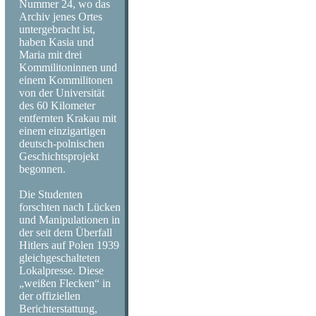
Nummer 24, wo das
Archiv jenes Ortes
untergebracht ist,
haben Kasia und
Maria mit drei
Kommilitoninnen und
einem Kommilitonen
von der Universität
des 60 Kilometer
entfernten Krakau mit
einem einzigartigen
deutsch-polnischen
Geschichtsprojekt
begonnen.
Die Studenten
forschten nach Lücken
und Manipulationen in
der seit dem Überfall
Hitlers auf Polen 1939
gleichgeschalteten
Lokalpresse. Diese
„weißen Flecken“ in
der offiziellen
Berichterstattung,