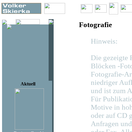
Fotografie
Hinweis:
Die gezeigte
Blöcken -Foto
Fotografie-Ar
niedriger Auf
Aktuell
und ist zum A
Für Publikat
Motive in hoh
oder auf CD g
Anfragen und
oder Fax. Al