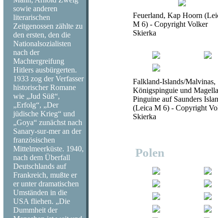
sowie anderen
Feuerland, Kap Hoorn (Lei
literarischen
M 6) - Copyright Volker
Zeitgenossen zählte zu
Skierka
den ersten, den die
Nationalsozialisten
nach der
Machtergreifung
Hitlers ausbürgerten.
1933 zog der Verfasser
Falkland-Islands/Malvinas,
historischer Romane
Königspinguie und Magella
wie „Jud Süß“,
Pinguine auf Saunders Isla
„Erfolg“, „Der
(Leica M 6) - Copyright Vo
jüdische Krieg“ und
Skierka
„Goya“ zunächst nach
Sanary-sur-mer an der
französischen
Mittelmeerküste. 1940,
Polen
nach dem Überfall
Deutschlands auf
Frankreich, mußte er
er unter dramatischen
Umständen in die
USA fliehen. „Die
Dummheit der