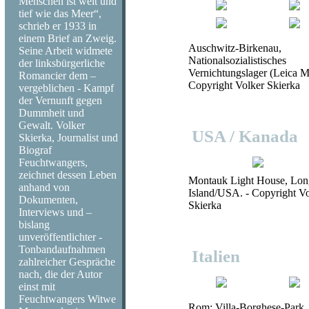
Menschen ist weit und
tief wie das Meer“,
schrieb er 1933 in
einem Brief an Zweig.
Auschwitz-Birkenau,
Seine Arbeit widmete
Nationalsozialistisches
der linksbürgerliche
Vernichtungslager (Leica M
Romancier dem –
Copyright Volker Skierka
vergeblichen - Kampf
der Vernunft gegen
Dummheit und
Gewalt. Volker
USA / Kanada
Skierka, Journalist und
Biograf
Feuchtwangers,
zeichnet dessen Leben
Montauk Light House, Lon
anhand von
Island/USA. - Copyright V
Dokumenten,
Skierka
Interviews und –
bislang
unveröffentlichter -
Tonbandaufnahmen
Italien
zahlreicher Gespräche
nach, die der Autor
einst mit
Feuchtwangers Witwe
Rom: Villa-Borghese-Park