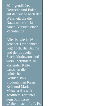
80 Jugendliche,
Deutsche und Polen,
auf der Suche nach der
Wahrheit, die die
Nazis unterdrückt
haben. Versuch einer
Versöhnung
Alles ist wie in Watte
gebettet. Der Schnee
liegt hoch, die Bäume
und der doppelte
Stacheldrahtzaun sind
weiß überpudert. In
klirrender Kälte
passieren die
polnischen
Germanistik-
Studentinnen Kasia
Król und Maria
Mrówca das weit
geöffnete Tor unter
dem Schriftzug
„Arbeit macht frei“. Es