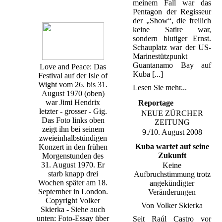
meinem Fall war das
Pentagon der Regisseur
der „Show“, die freilich
keine Satire war,
sondern blutiger Ernst.
Schauplatz war der US-
Marinestützpunkt
Guantanamo Bay auf
Love and Peace: Das
Kuba [...]
Festival auf der Isle of
Wight vom 26. bis 31.
Lesen Sie mehr...
August 1970 (oben)
war Jimi Hendrix
Reportage
letzter - grosser - Gig.
NEUE ZÜRCHER
Das Foto links oben
ZEITUNG
zeigt ihn bei seinem
9./10. August 2008
zweieinhalbstündigen
Kuba wartet auf seine
Konzert in den frühen
Zukunft
Morgenstunden des
31. August 1970. Er
Keine
starb knapp drei
Aufbruchstimmung trotz
Wochen später am 18.
angekündigter
September in London.
Veränderungen
Copyright Volker
Von Volker Skierka
Skierka - Siehe auch
unten: Foto-Essay über
Seit Raúl Castro vor