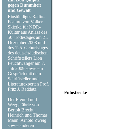
gegen Dummheit
und Gewalt
Einstündiges Radio-
Feature von Volker
In einem rosaroten Propellerflugzeug
Skierka für NDR-
600 000 Menschen hatten sich dort 
Kultur aus Anlass des
größte internationale Rock- und Pop-F
50. Todestages am 21.
Über 50 weltberühmte Bands und Star
Dezember 2008 und
Donovan und Jimi Hendrix. Die Star
des 125. Geburtstages
höchstens 60.000 - auch wenn die Ro
des deutsch-jüdischen
Schriftstellers Lion
Regie: Nikolai von Koslowski
Feuchtwanger am 7.
Sprecher: Barbara Auer, Achim Buch
Juli 2009 sowie ein
Gespräch mit dem
Schriftsteller und
Haben Sie Fragen oder möchten Si
Literaturexperten Prof.
Fritz J. Raddatz.
Fotostrecke
Der Freund und
Weggefährte von
Nicht in Woodstock, sondern auf de
Bertolt Brecht,
Zeiten statt. Es kamen über 600 000
Heinrich und Thomas
zuvor bei New York, das Wetter war 
Mann, Arnold Zweig
noch viele mehr: Ten Years After,
sowie anderen
Moody Blues, Jethro Tull, Jimi Hen