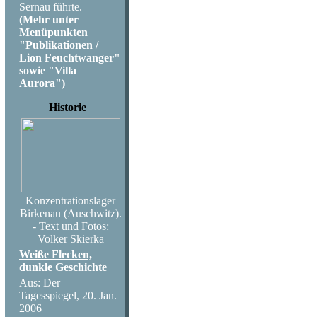
Sernau führte.
(Mehr unter
Menüpunkten
"Publikationen /
Lion Feuchtwanger"
sowie "Villa
Aurora")
Historie
Konzentrationslager
Birkenau (Auschwitz).
- Text und Fotos:
Volker Skierka
Weiße Flecken,
dunkle Geschichte
Aus: Der
Tagesspiegel, 20. Jan.
2006