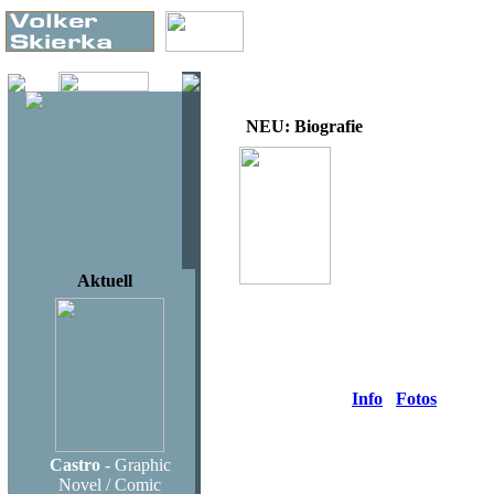
NEU: Biografie
Volker Skierka
Armin Mueller-Stahl
Die Biografie
Langen Müller Münc
ca. 260 Seiten gebun
Aktuell
19,95 €
ISBN: 978-3-7844-3
Erscheinungsdatum 2
Am 17. Dezember 2010
Info
Fotos
Castro
- Graphic
Haben Sie Fragen oder möchten Si
Novel / Comic