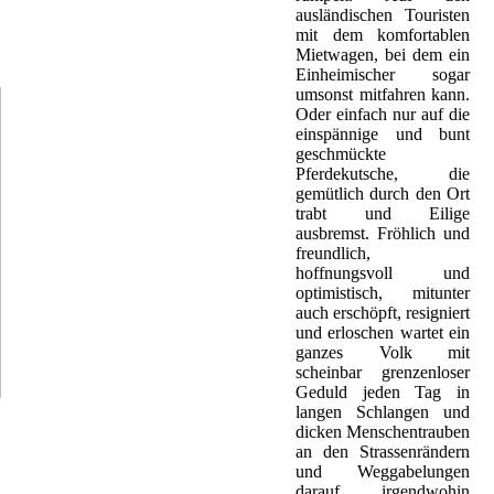
kind, Lighthouse, Taste, Tony Joe
ausländischen Touristen
 Tim. Hier hatte Jimi Hendrix knapp
mit dem komfortablen
Mietwagen, bei dem ein
Einheimischer sogar
umsonst mitfahren kann.
Oder einfach nur auf die
einspännige und bunt
geschmückte
Pferdekutsche, die
gemütlich durch den Ort
trabt und Eilige
ausbremst. Fröhlich und
freundlich,
hoffnungsvoll und
optimistisch, mitunter
auch erschöpft, resigniert
und erloschen wartet ein
ganzes Volk mit
scheinbar grenzenloser
Geduld jeden Tag in
langen Schlangen und
dicken Menschentrauben
an den Strassenrändern
und Weggabelungen
darauf, irgendwohin