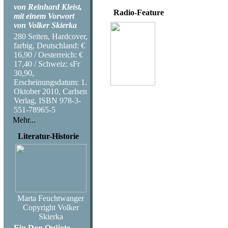
von Reinhard Kleist,
Radio-Feature
mit einem Vorwort
von Volker Skierka
Volker Skierka
280 Seiten, Hardcover,
Jimis letzter großer 
farbig, Deutschland: €
Das Festival auf de
16,90 / Oesterreich: €
17,40 / Schweiz: sFr
Coproduktion NDR-K
30,90,
53:30 Minuten
Erscheinungsdatum: 1.
Sendung auf NDR-Ku
Oktober 2010, Carlsen
Sendung im Deutschl
Verlag, ISBN 978-3-
551-78965-5
Mehr...
Literatur-Historie
Marta Feuchtwanger
Copyright Volker
Skierka
Ein Don Quijote