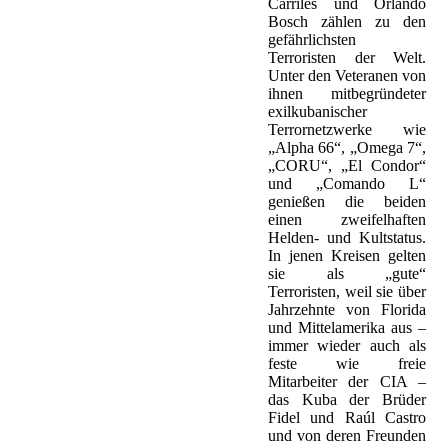
Carriles und Orlando
Bosch zählen zu den
gefährlichsten
Terroristen der Welt.
Unter den Veteranen von
ihnen mitbegründeter
exilkubanischer
Terrornetzwerke wie
„Alpha 66“, „Omega 7“,
„CORU“, „El Condor“
und „Comando L“
genießen die beiden
einen zweifelhaften
Helden- und Kultstatus.
In jenen Kreisen gelten
sie als „gute“
Terroristen, weil sie über
Jahrzehnte von Florida
und Mittelamerika aus –
immer wieder auch als
feste wie freie
Mitarbeiter der CIA –
das Kuba der Brüder
Fidel und Raúl Castro
und von deren Freunden