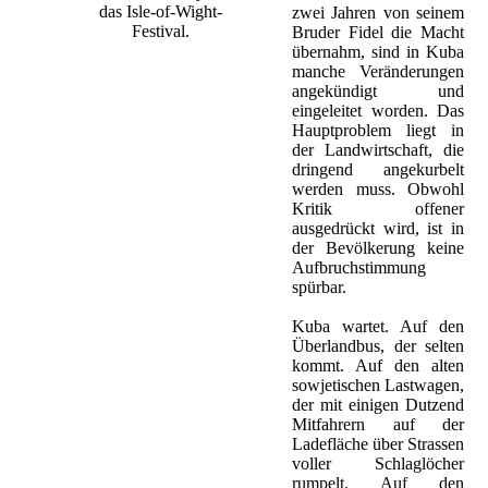
das Isle-of-Wight-
zwei Jahren von seinem
Festival.
Bruder Fidel die Macht
übernahm, sind in Kuba
manche Veränderungen
f die südenglische Isle of Wight.
angekündigt und
ening versammelt. Es wurde das
eingeleitet worden. Das
Hauptproblem liegt in
, Joan Baez, Leonard Cohen,
der Landwirtschaft, die
Heute kommen zu den Festivals
dringend angekurbelt
werden muss. Obwohl
Kritik offener
ausgedrückt wird, ist in
der Bevölkerung keine
Aufbruchstimmung
spürbar.
Kuba wartet. Auf den
Überlandbus, der selten
kommt. Auf den alten
sowjetischen Lastwagen,
ößte Rock- und Pop-Festival aller
der mit einigen Dutzend
elt so lange wie jenes im Jahr
Mitfahrern auf der
e auch in Woodstock dabei waren und
Ladefläche über Strassen
Family Stone, Free, Donovan,
voller Schlaglöcher
e Army, Richie Havens, Chicago,
rumpelt. Auf den