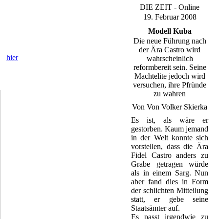
DIE ZEIT - Online
19. Februar 2008
Modell Kuba
Die neue Führung nach
 und Rundfunkanstalten durch das
der Ära Castro wird
w.
hier
wahrscheinlich
reformbereit sein. Seine
Machtelite jedoch wird
versuchen, ihre Pfründe
zu wahren
Von Von Volker Skierka
Es ist, als wäre er
gestorben. Kaum jemand
in der Welt konnte sich
vorstellen, dass die Ära
Fidel Castro anders zu
Grabe getragen würde
als in einem Sarg. Nun
aber fand dies in Form
der schlichten Mitteilung
statt, er gebe seine
Staatsämter auf.
Es passt irgendwie zu