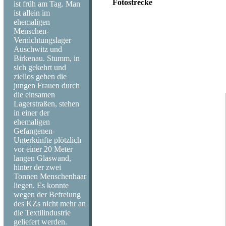
Fotostrecke
ist früh am Tag. Man
ist allein im
Kuba wartet auf seine Zukunft - Cuba
ehemaligen
Menschen-
Fotografische Impressionen einer Rei
Vernichtungslager
Auschwitz und
Die hier gezeigte Foto-Auswahl wur
Birkenau. Stumm, in
Land im Sommer 2008 aufgenommen.
sich gekehrt und
ziellos gehen die
All Photos Copyright Volker Skierk
jungen Frauen durch
die einsamen
Lagerstraßen, stehen
in einer der
ehemaligen
Gefangenen-
Unterkünfte plötzlich
vor einer 20 Meter
langen Glaswand,
hinter der zwei
Tonnen Menschenhaar
liegen. Es konnte
wegen der Befreiung
des KZs nicht mehr an
die Textilindustrie
geliefert werden.