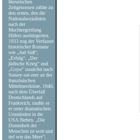
literarischen
Family, Procol Harum, Kris Kristof
Zeitgenossen zählte zu
White, David Bromberg, Voices of E
den ersten, den die
drei Wochen vor seinem Tod seinen l
Nationalsozialisten
nach der
Machtergreifung
Hitlers ausbürgerten.
1933 zog der Verfasser
historischer Romane
wie „Jud Süß“,
„Erfolg“, „Der
jüdische Krieg“ und
„Goya“ zunächst nach
Sanary-sur-mer an der
französischen
Mittelmeerküste. 1940,
nach dem Überfall
Deutschlands auf
Frankreich, mußte er
er unter dramatischen
Umständen in die
USA fliehen. „Die
Dummheit der
Menschen ist weit und
tief wie das Meer“,