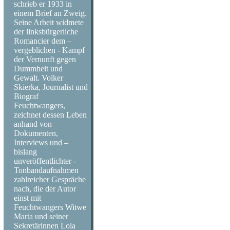
schrieb er 1933 in
einem Brief an Zweig.
Seine Arbeit widmete
der linksbürgerliche
Romancier dem –
vergeblichen - Kampf
der Vernunft gegen
Dummheit und
Gewalt. Volker
Skierka, Journalist und
Biograf
Feuchtwangers,
zeichnet dessen Leben
anhand von
Dokumenten,
Interviews und –
bislang
unveröffentlichter -
Tonbandaufnahmen
zahlreicher Gespräche
nach, die der Autor
einst mit
Feuchtwangers Witwe
Marta und seiner
Sekretärinnen Lola