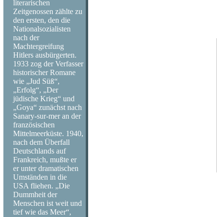
literarischen
Family, Procol Harum, Kris Kristof
Zeitgenossen zählte zu
White, David Bromberg, Voices of E
den ersten, den die
drei Wochen vor seinem Tod seinen l
Nationalsozialisten
nach der
Machtergreifung
Hitlers ausbürgerten.
1933 zog der Verfasser
historischer Romane
wie „Jud Süß“,
„Erfolg“, „Der
jüdische Krieg“ und
„Goya“ zunächst nach
Sanary-sur-mer an der
französischen
Mittelmeerküste. 1940,
nach dem Überfall
Deutschlands auf
Frankreich, mußte er
er unter dramatischen
Umständen in die
USA fliehen. „Die
Dummheit der
Menschen ist weit und
tief wie das Meer“,