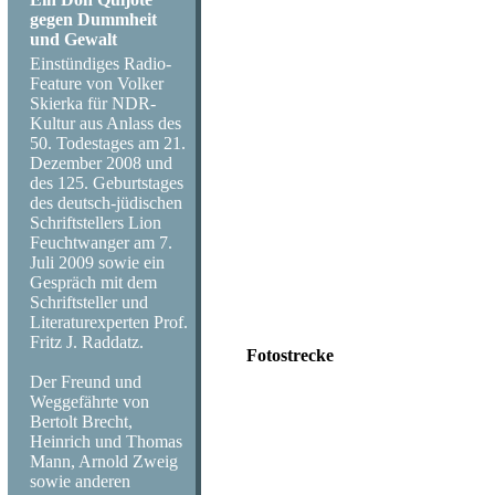
gegen Dummheit
und Gewalt
Einstündiges Radio-
Feature von Volker
In einem rosaroten Propellerflugzeug
Skierka für NDR-
600 000 Menschen hatten sich dort 
Kultur aus Anlass des
größte internationale Rock- und Pop-F
50. Todestages am 21.
Über 50 weltberühmte Bands und Star
Dezember 2008 und
Donovan und Jimi Hendrix. Die Star
des 125. Geburtstages
höchstens 60.000 - auch wenn die Ro
des deutsch-jüdischen
Schriftstellers Lion
Regie: Nikolai von Koslowski
Feuchtwanger am 7.
Sprecher: Barbara Auer, Achim Buch
Juli 2009 sowie ein
Gespräch mit dem
Schriftsteller und
Haben Sie Fragen oder möchten Si
Literaturexperten Prof.
Fritz J. Raddatz.
Fotostrecke
Der Freund und
Weggefährte von
Nicht in Woodstock, sondern auf de
Bertolt Brecht,
Zeiten statt. Es kamen über 600 000
Heinrich und Thomas
zuvor bei New York, das Wetter war 
Mann, Arnold Zweig
noch viele mehr: Ten Years After,
sowie anderen
Moody Blues, Jethro Tull, Jimi Hen