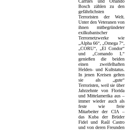
Carriles und Orlando
Bosch zählen zu den
gefährlichsten
Terroristen der Welt.
Unter den Veteranen von
ihnen mitbegründeter
exilkubanischer
Terrornetzwerke wie
„Alpha 66“, „Omega 7“,
„CORU“, „El Condor“
und „Comando L“
genießen die beiden
einen zweifelhaften
Helden- und Kultstatus.
In jenen Kreisen gelten
sie als „gute“
Terroristen, weil sie über
Jahrzehnte von Florida
und Mittelamerika aus –
immer wieder auch als
feste wie freie
Mitarbeiter der CIA –
das Kuba der Brüder
Fidel und Raúl Castro
und von deren Freunden