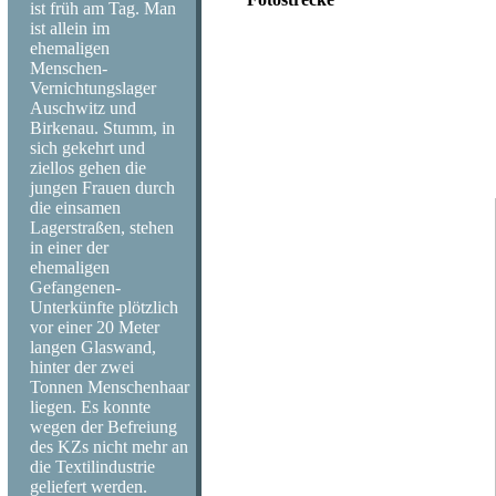
ist früh am Tag. Man
ist allein im
Kuba wartet auf seine Zukunft - Cuba
ehemaligen
Fotografische Impressionen einer Rei
Menschen-
Vernichtungslager
Die hier gezeigte Foto-Auswahl wur
Auschwitz und
Land im Sommer 2008 aufgenommen.
Birkenau. Stumm, in
sich gekehrt und
All Photos Copyright Volker Skierk
ziellos gehen die
jungen Frauen durch
die einsamen
Lagerstraßen, stehen
in einer der
ehemaligen
Gefangenen-
Unterkünfte plötzlich
vor einer 20 Meter
langen Glaswand,
hinter der zwei
Tonnen Menschenhaar
liegen. Es konnte
wegen der Befreiung
des KZs nicht mehr an
die Textilindustrie
geliefert werden.