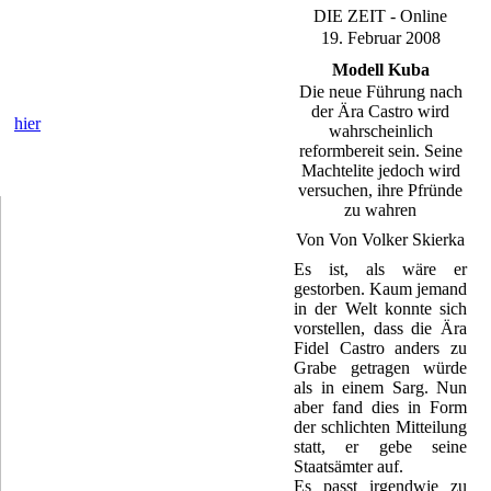
DIE ZEIT - Online
19. Februar 2008
Modell Kuba
Die neue Führung nach
 und Rundfunkanstalten durch das
der Ära Castro wird
w.
hier
wahrscheinlich
reformbereit sein. Seine
Machtelite jedoch wird
versuchen, ihre Pfründe
zu wahren
Von Von Volker Skierka
Es ist, als wäre er
gestorben. Kaum jemand
in der Welt konnte sich
vorstellen, dass die Ära
Fidel Castro anders zu
Grabe getragen würde
als in einem Sarg. Nun
aber fand dies in Form
der schlichten Mitteilung
statt, er gebe seine
Staatsämter auf.
Es passt irgendwie zu