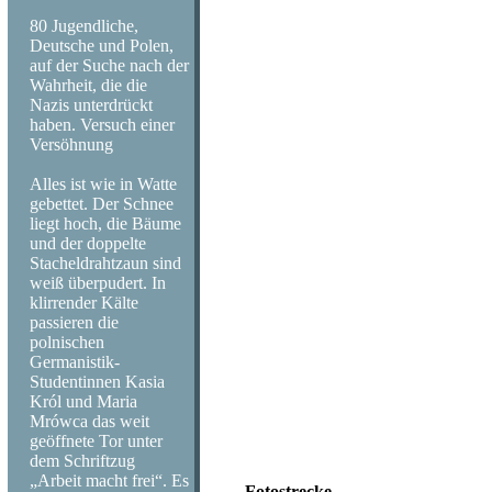
80 Jugendliche,
Deutsche und Polen,
auf der Suche nach der
Wahrheit, die die
Nazis unterdrückt
haben. Versuch einer
Versöhnung
Alles ist wie in Watte
gebettet. Der Schnee
liegt hoch, die Bäume
und der doppelte
Stacheldrahtzaun sind
weiß überpudert. In
klirrender Kälte
passieren die
polnischen
Germanistik-
Studentinnen Kasia
Król und Maria
Mrówca das weit
geöffnete Tor unter
dem Schriftzug
„Arbeit macht frei“. Es
Fotostrecke