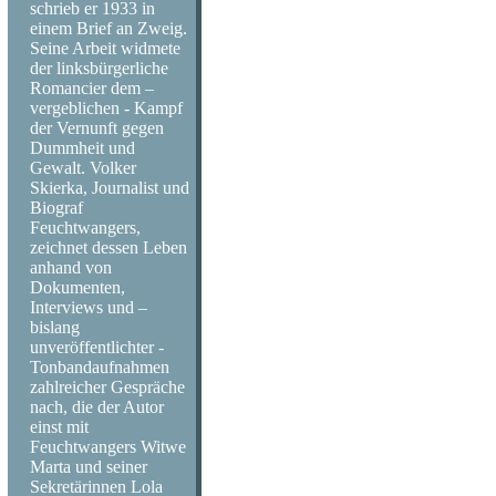
schrieb er 1933 in
einem Brief an Zweig.
Seine Arbeit widmete
der linksbürgerliche
Romancier dem –
vergeblichen - Kampf
der Vernunft gegen
Dummheit und
Gewalt. Volker
Skierka, Journalist und
Biograf
Feuchtwangers,
zeichnet dessen Leben
anhand von
Dokumenten,
Interviews und –
bislang
unveröffentlichter -
Tonbandaufnahmen
zahlreicher Gespräche
nach, die der Autor
einst mit
Feuchtwangers Witwe
Marta und seiner
Sekretärinnen Lola