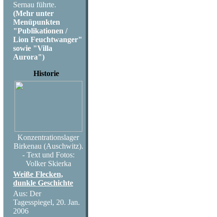
Sernau führte.
(Mehr unter
Menüpunkten
"Publikationen /
Lion Feuchtwanger"
sowie "Villa
Aurora")
Historie
Konzentrationslager
Birkenau (Auschwitz).
- Text und Fotos:
Volker Skierka
Weiße Flecken,
dunkle Geschichte
Aus: Der
Tagesspiegel, 20. Jan.
2006