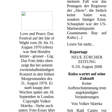
meinem Fall war das
Pentagon der Regisseur
der „Show“, die freilich
keine Satire war,
sondern blutiger Ernst.
Schauplatz war der US-
Marinestützpunkt
Guantanamo Bay auf
Love and Peace: Das
Kuba [...]
Festival auf der Isle of
Wight vom 26. bis 31.
Lesen Sie mehr...
August 1970 (oben)
war Jimi Hendrix
Reportage
letzter - grosser - Gig.
NEUE ZÜRCHER
Das Foto links oben
ZEITUNG
zeigt ihn bei seinem
9./10. August 2008
zweieinhalbstündigen
Kuba wartet auf seine
Konzert in den frühen
Zukunft
Morgenstunden des
31. August 1970. Er
Keine
starb knapp drei
Aufbruchstimmung trotz
Wochen später am 18.
angekündigter
September in London.
Veränderungen
Copyright Volker
Von Volker Skierka
Skierka - Siehe auch
unten: Foto-Essay über
Seit Raúl Castro vor