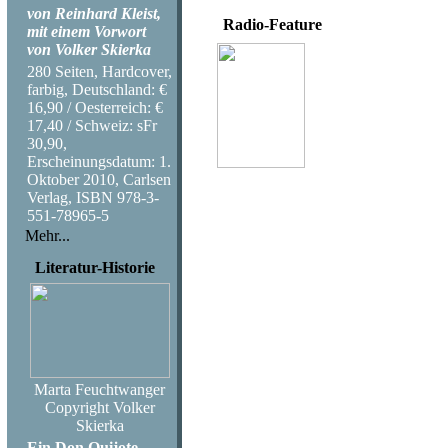
von Reinhard Kleist,
Radio-Feature
mit einem Vorwort
von Volker Skierka
Volker Skierka
280 Seiten, Hardcover,
Jimis letzter großer 
farbig, Deutschland: €
Das Festival auf de
16,90 / Oesterreich: €
17,40 / Schweiz: sFr
Coproduktion NDR-K
30,90,
53:30 Minuten
Erscheinungsdatum: 1.
Sendung auf NDR-Ku
Oktober 2010, Carlsen
Sendung im Deutschl
Verlag, ISBN 978-3-
551-78965-5
Mehr...
Literatur-Historie
Marta Feuchtwanger
Copyright Volker
Skierka
Ein Don Quijote