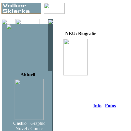
NEU: Biografie
Volker Skierka
Armin Mueller-Stahl
Die Biografie
Langen Müller Münc
ca. 260 Seiten gebun
Aktuell
19,95 €
ISBN: 978-3-7844-3
Erscheinungsdatum 2
Am 17. Dezember 2010
Info
Fotos
Castro
- Graphic
Haben Sie Fragen oder möchten Si
Novel / Comic