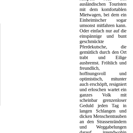
kind, Lighthouse, Taste, Tony Joe
ausländischen Touristen
 Tim. Hier hatte Jimi Hendrix knapp
mit dem komfortablen
Mietwagen, bei dem ein
Einheimischer sogar
umsonst mitfahren kann.
Oder einfach nur auf die
einspännige und bunt
geschmückte
Pferdekutsche, die
gemütlich durch den Ort
trabt und Eilige
ausbremst. Fröhlich und
freundlich,
hoffnungsvoll und
optimistisch, mitunter
auch erschöpft, resigniert
und erloschen wartet ein
ganzes Volk mit
scheinbar grenzenloser
Geduld jeden Tag in
langen Schlangen und
dicken Menschentrauben
an den Strassenrändern
und Weggabelungen
darauf, irgendwohin