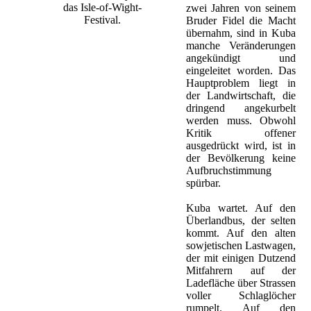
das Isle-of-Wight-
zwei Jahren von seinem
Festival.
Bruder Fidel die Macht
übernahm, sind in Kuba
manche Veränderungen
f die südenglische Isle of Wight.
angekündigt und
ening versammelt. Es wurde das
eingeleitet worden. Das
Hauptproblem liegt in
, Joan Baez, Leonard Cohen,
der Landwirtschaft, die
Heute kommen zu den Festivals
dringend angekurbelt
werden muss. Obwohl
Kritik offener
ausgedrückt wird, ist in
der Bevölkerung keine
Aufbruchstimmung
spürbar.
Kuba wartet. Auf den
Überlandbus, der selten
kommt. Auf den alten
sowjetischen Lastwagen,
ößte Rock- und Pop-Festival aller
der mit einigen Dutzend
elt so lange wie jenes im Jahr
Mitfahrern auf der
e auch in Woodstock dabei waren und
Ladefläche über Strassen
Family Stone, Free, Donovan,
voller Schlaglöcher
e Army, Richie Havens, Chicago,
rumpelt. Auf den