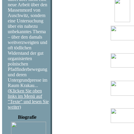
neue Arbeit über den
Massenmord von
Auschwitz, sondern
eine Untersuchung
über ein nahezu
unbekanntes Thema
– über den damals
weitverzweigten und
oft tödlichen
Widerstand der gut
organisierten
polnischen
Pfadfinderbewegung
und deren
Untergrundpresse im
Raum Krakau...
(Klicken Sie oben
links im Menü auf
"Texte" und lesen Sie
weiter)
Biografie