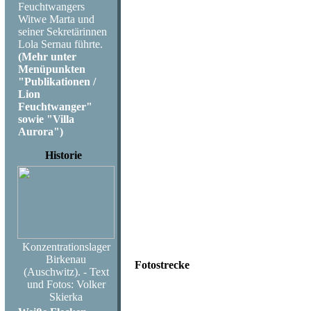
Regie: Nikolai 
Feuchtwangers
Witwe Marta und
Sprecher: Barb
seiner Sekretärinnen
Lola Sernau führte.
(Mehr unter
Mues, Erik Schä
Menüpunkten
"Publikationen /
Autor
Lion
Feuchtwanger"
sowie "Villa
Aurora")
Historie
Haben Sie Frage
Anmerkung zum
Konzentrationslager
Birkenau
Fotostrecke
(Auschwitz). - Text
und Fotos: Volker
Skierka