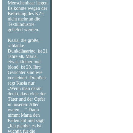
Menschenhaar liegen.
Jerry, Joni Mitc
Es konnte wegen der
Befreiung des KZs
Hendrix knapp 
nicht mehr an die
Textilindustrie
geliefert werden.
seinen letzten -
Kasia, die große,
Copyright: Volk
schlanke
Dunkelhaarige, ist 21
Jahre alt, Maria,
etwas kleiner und
blond, ist 23. Ihre
Gesichter sind wie
versteinert. Draußen
sagt Kasia nur:
„Wenn man daran
denkt, dass viele der
Täter und der Opfer
in unserem Alter
waren …“ Dann
nimmt Maria den
Faden auf und sagt:
„Ich glaube, es ist
wichtig für die