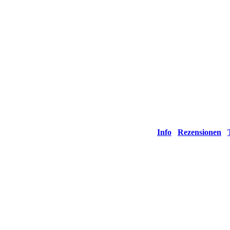
Cover H
französi
spanisch
spanisch
polnisch
Info
Rezensionen
Auszüge aus Re
more reviews cli
"Volker Skierka’