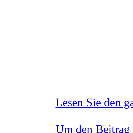
ist heute noch s
verunglückten H
einmal, vor eine
demokratischer 
Kennedy - mit de
anders zu mache
Lesen Sie den g
Um den Beitrag -