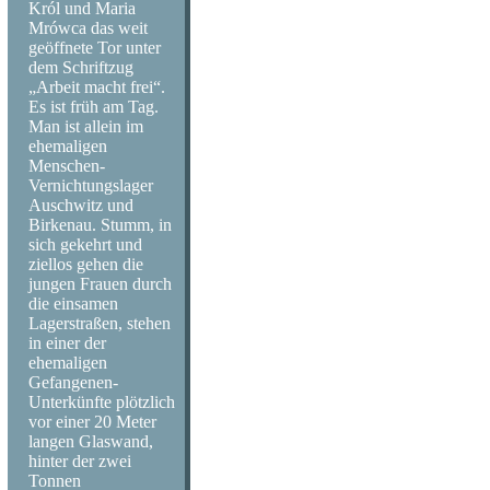
Król und Maria
Emerson Lake a
Mrówca das weit
geöffnete Tor unter
Melanie, Sly an
dem Schriftzug
„Arbeit macht frei“.
Es ist früh am Tag.
Donovan, Moody 
Man ist allein im
ehemaligen
Hendrix, Miles D
Menschen-
Vernichtungslager
Auschwitz und
Leonard Cohen 
Birkenau. Stumm, in
sich gekehrt und
Chicago, Family
ziellos gehen die
jungen Frauen durch
die einsamen
Kristofferson, 
Lagerstraßen, stehen
in einer der
Widow, Fairfiel
ehemaligen
Gefangenen-
Unterkünfte plötzlich
Taste, Tony Joe
vor einer 20 Meter
langen Glaswand,
East Harlem, Ca
hinter der zwei
Tonnen