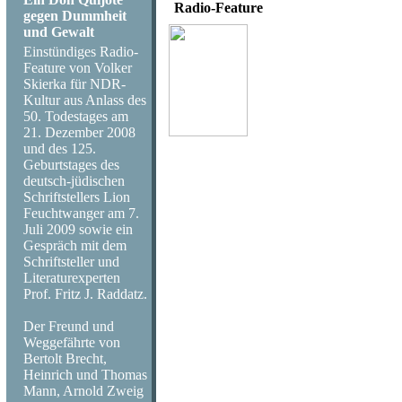
Radio-Feature
gegen Dummheit
und Gewalt
Volker Skierka
Jimis letz
Einstündiges Radio-
Feature von Volker
Skierka für NDR-
Das Festiv
Kultur aus Anlass des
50. Todestages am
21. Dezember 2008
Wight 19
und des 125.
Geburtstages des
deutsch-jüdischen
Coproduk
Schriftstellers Lion
Feuchtwanger am 7.
Juli 2009 sowie ein
Deutschla
Gespräch mit dem
Schriftsteller und
53:30 Mi
Literaturexperten
Prof. Fritz J. Raddatz.
Sendung 
Der Freund und
Weggefährte von
JUli 2010
Bertolt Brecht,
Heinrich und Thomas
Mann, Arnold Zweig