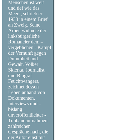
das größte inter
Menschen ist weit
und tief wie das
aller Zeiten.
Meer“, schrieb er
1933 in einem Brief
an Zweig. Seine
Über 50 weltber
Arbeit widmete der
linksbürgerliche
darunter The Wh
Romancier dem –
vergeblichen - Kampf
der Vernunft gegen
Davis, Joan Ba
Dummheit und
Gewalt. Volker
Jimi Hendrix. Di
Skierka, Journalist
und Biograf
Feuchtwangers,
unvergessen, im
zeichnet dessen
Leben anhand von
Heute kommen zu
Dokumenten,
Interviews und –
bislang
- auch wenn die 
unveröffentlichter -
Tonbandaufnahmen
zahlreicher
Gespräche nach, die
der Autor einst mit