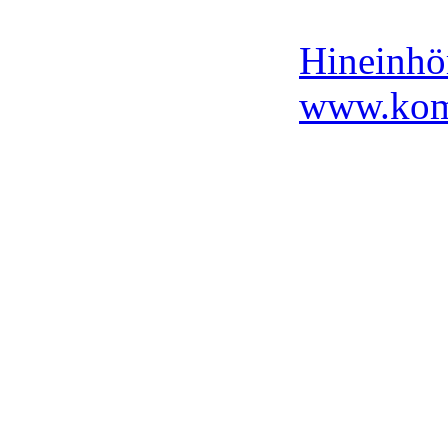
vom Auto
Hineinhör
www.komp
Buchhand
38312616
Hörbuchka
Die erste
unter dem
erschien