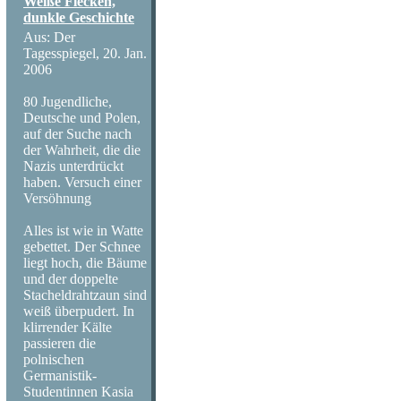
Weiße Flecken,
Nicht in Woodst
dunkle Geschichte
Aus: Der
südenglischen I
Tagesspiegel, 20. Jan.
2006
August 1970 das
80 Jugendliche,
Deutsche und Polen,
aller Zeiten sta
auf der Suche nach
der Wahrheit, die die
Nazis unterdrückt
Besucher, das wa
haben. Versuch einer
Versöhnung
Woodstock, es d
Alles ist wie in Watte
gebettet. Der Schnee
im Jahr zuvor b
liegt hoch, die Bäume
und der doppelte
traumhaft und es
Stacheldrahtzaun sind
weiß überpudert. In
klirrender Kälte
Bands hier auf,
passieren die
polnischen
waren und noch 
Germanistik-
Studentinnen Kasia