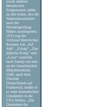
Sendung i
sowie anderen
literarischen
Zeitgenossen zählte
Kultur am
zu den ersten, den die
Nationalsozialisten
September
nach der
Machtergreifung
Hitlers ausbürgerten.
1933 zog der
Verfasser historischer
In einem rosarot
Romane wie „Jud
Süß“, „Erfolg“, „Der
Autor 1970 von 
jüdische Krieg“ und
„Goya“ zunächst
nach Sanary-sur-mer
weiter ging es a
an der französischen
Mittelmeerküste.
600 000 Menschen
1940, nach dem
Überfall
Deutschlands auf
Augustwoche zu
Frankreich, mußte er
er unter dramatischen
europäischen Ha
Umständen in die
USA fliehen. „Die
Dummheit der