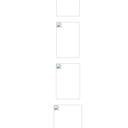
Eine Bio
Kindler-
Taschenb
Jetzt in d
Taschenb
2008) im 
Die 1.-3
(ISBN 3 
vergriffe
ca. 544 S