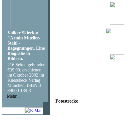
Volker Skierka:
"Armin Mueller-
Stahl -
Begegnungen. Eine
Biografie in
Bildern."
216 Seiten gebunden,
€39,90, erschienen
im Oktober 2002 im
Knesebeck Verlag
München, ISBN 3-
89660-139-3
Mehr...
Fotostrecke
Kuba wartet auf
for its future