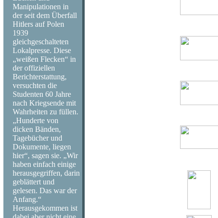
Manipulationen in
der seit dem Überfall
Hitlers auf Polen
1939
gleichgeschalteten
Lokalpresse. Diese
„weißen Flecken“ in
der offiziellen
Berichterstattung,
versuchten die
Studenten 60 Jahre
nach Kriegsende mit
Wahrheiten zu füllen.
„Hunderte von
dicken Bänden,
Tagebücher und
Dokumente, liegen
hier“, sagen sie. „Wir
haben einfach einige
herausgegriffen, darin
geblättert und
gelesen. Das war der
Anfang.“
Herausgekommen ist
dabei aber nicht eine