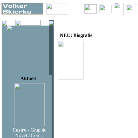
NEU: Biografie
Volker Skierka
Armin Mue
Die Biogr
Aktuell
Langen M
ca. 260 S
19,95 €
ISBN: 97
Castro
- Graphic
Novel / Comic