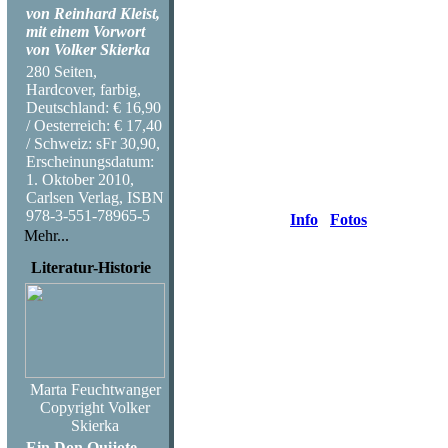
von Reinhard Kleist,
Erscheinu
mit einem Vorwort
von Volker Skierka
Septembe
280 Seiten,
Hardcover, farbig,
Deutschland: € 16,90
Am 17. D
/ Oesterreich: € 17,40
/ Schweiz: sFr 30,90,
Armin Muel
Erscheinungsdatum:
1. Oktober 2010,
Carlsen Verlag, ISBN
978-3-551-78965-5
Info
Fotos
Mehr...
Literatur-Historie
Haben Sie Frage
Anmerkung zum
Marta Feuchtwanger
Copyright Volker
Skierka
Ein Don Quijote